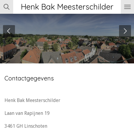
Henk Bak Meesterschilder
Ga
direct
naar
de
hoofdinhoud
Contactgegevens
Henk Bak Meesterschilder
Laan van Rapijnen 19
3461 GH Linschoten