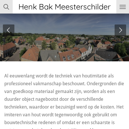
Henk Bak Meesterschilder
Ga
direct
naar
de
Nobelstraat te
hoofdinhoud
Utrecht
Al eeuwenlang wordt de techniek van houtimitatie als
professioneel vakmanschap beschouwt. Ondergronden die
van goedkoop materiaal gemaakt zijn, worden als een
duurder object nagebootst door de verschillende
technieken, waardoor er bezuinigd werd op de kosten. Het
imiteren van hout wordt tegenwoordig ook gebruikt om
bouwtechnische redenen of omdat er een schaarste is