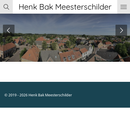
Henk Bak Meesterschilder
Ga
direct
naar
de
hoofdinhoud
© 2019 - 2026 Henk Bak Meesterschilder