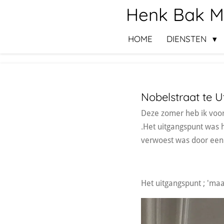
Henk Bak Me
Ga
direct
HOME
DIENSTEN
naar
de
hoofdinhoud
Nobelstraat te U
Deze zomer heb ik voo
.Het uitgangspunt was h
verwoest was door een 
Het uitgangspunt ; 'maa