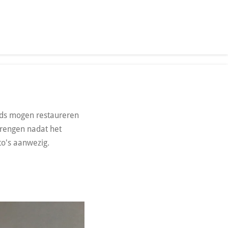
nds mogen restaureren
brengen nadat het
to's aanwezig.